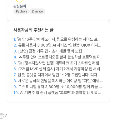
관심분야
Python
Django
사용자
님께 추천하는 글
1.
🚀 단 6주 만에 배포까지, 팀으로 완성하는 사이드 프로
2.
젝트 [스위프 웹 15기] 🚀
유료 사용자 3,000명 AI 서비스 '영원봇' UIUX 디자인
3.
팀원 모집
[창업] 감정 기록 앱 - 초기 개발 멤버 모집
4.
🔥두달 안에 포트폴리오를 함께 완성하실 프로덕트 디
5.
🚀 [정부지원사업 선정] 에듀테크 초기 스타트업과 함께
자이너를 찾습니다!🔥
6.
할 디자이너/기획자/마케터 크루 모집합니다!
[2개월 MVP·실제 출시] 자기소개서 자동작성 웹 서비스
7.
앱 펫 플랫폼 디자이너 팀원 1~2명 모집합니다. 디자인
디자이너·프론트엔드·백엔드·AI 엔지니어 모집
8.
범위는 한분씩 아바타 디자인,앱 디자인 맡습니다 혼자서
새로운 방식의 만남을 제시하는 데이팅 앱 "자밋"에서 개
9.
둘다 하셔도 합니다!
발자를 모십니다.
토스 미니앱 유저 3,800명 → 10,000명! 함께 키울 마
10.
케터 모집
AI 기반 취업 준비 플랫폼 '꼬꼬면'과 함께할 UI/UX 디
자이너를 모십니다!
2