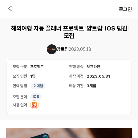
로그인
해외여행 자동 플래너 프로젝트 '얌트립' IOS 팀원
모집
얌트립
2023.05.18
모집 구분
프로젝트
진행 방식
오프라인
모집 인원
1명
시작 예정
2023.05.31
연락 방법
예상 기간
3개월
이메일
모집 분야
IOS
사용 언어