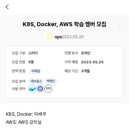
K8S, Docker, AWS 학습 멤버 모집
ops
2023.05.20
모집 구분
스터디
진행 방식
온라인
모집 인원
5명
시작 예정
2023.05.20
연락 방법
예상 기간
3개월
이메일
모집 분야
데브옵스
백엔드
사용 언어
K8S, Docker:
따배쿠
AWS:
AWS 강의실