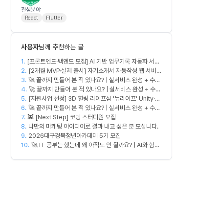
관심분야
React
Flutter
사용자
님께 추천하는 글
1.
[프론트엔드·백엔드 모집] AI 기반 업무기록 자동화 서비
2.
스 MVP 개발
[2개월 MVP·실제 출시] 자기소개서 자동작성 웹 서비스
3.
디자이너·프론트엔드·백엔드·AI 엔지니어 모집
🚀 끝까지 만들어 본 적 있나요? | 실서비스 완성 + 수익
4.
창출 모임 💰
🚀 끝까지 만들어 본 적 있나요? | 실서비스 완성 + 수익
5.
[지원사업 선정] 3D 힐링 라이프심 '뉴라이프' Unity·서
창출 모임 💰
6.
버 개발자 모집 🎮
🚀 끝까지 만들어 본 적 있나요? | 실서비스 완성 + 수익
7.
👾 [Next Step] 코딩 스터디원 모집
창출 모임 💰
8.
나만의 마케팅 아이디어로 결과 내고 싶은 분 모십니다.
9.
2026대구경북청년아카데미 5기 모집
10.
🚀 IT 공부는 했는데 왜 아직도 안 될까요? | AI와 함께
실무 중심 IT 모임 🤖