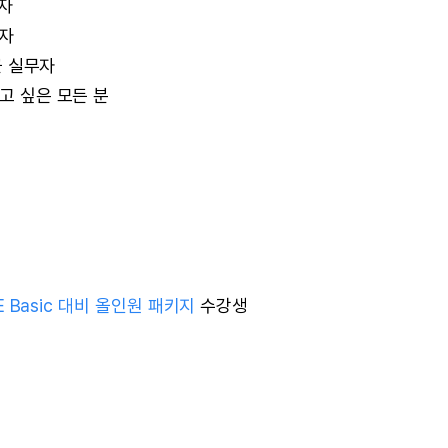
공자
문자
군 실무자
히고 싶은 모든 분
E Basic 대비 올인원 패키지
수강생