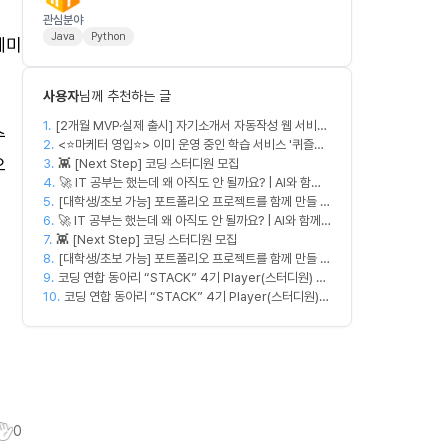
관심분야
Java
Python
세미
사용자
님께 추천하는 글
1.
[2개월 MVP·실제 출시] 자기소개서 자동작성 웹 서비스
수
2.
디자이너·프론트엔드·백엔드·AI 엔지니어 모집
<⭐마케터 영입⭐> 이미 운영 중인 학습 서비스 '퀴즐리',
으
3.
함께 키워갈 마케터를 찾습니다
👾 [Next Step] 코딩 스터디원 모집
4.
🚀 IT 공부는 했는데 왜 아직도 안 될까요? | AI와 함께
5.
[대학생/초보 가능] 포트폴리오 프로젝트를 함께 만들 스
실무 중심 IT 모임 🤖
6.
터디원을 모집합니다
🚀 IT 공부는 했는데 왜 아직도 안 될까요? | AI와 함께
7.
👾 [Next Step] 코딩 스터디원 모집
실무 중심 IT 모임 🤖
8.
[대학생/초보 가능] 포트폴리오 프로젝트를 함께 만들 스
9.
터디원을 모집합니다
코딩 연합 동아리 “STACK” 4기 Player(스터디원) 모
10.
집
코딩 연합 동아리 “STACK” 4기 Player(스터디원)
모집
0