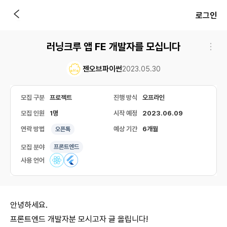
로그인
러닝크루 앱 FE 개발자를 모십니다
젠오브파이썬
2023.05.30
모집 구분
프로젝트
진행 방식
오프라인
모집 인원
1명
시작 예정
2023.06.09
연락 방법
예상 기간
6개월
오픈톡
모집 분야
프론트엔드
사용 언어
안녕하세요.
프론트엔드 개발자분 모시고자 글 올립니다!