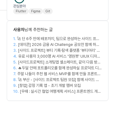
관심분야
Flutter
Figma
Git
사용자
님께 추천하는 글
1.
🚀 단 6주 만에 배포까지, 팀으로 완성하는 사이드 프로
2.
젝트 [스위프 웹 15기] 🚀
[데이콘] 2026 금융 AI Challenge 공모전 함께 하실
3.
프론트엔드, 백엔드, 디자이너 구합니다!
[사이드 프로젝트] 뷰티 기록·탐색 플랫폼 ‘뷰티어리’ 디
4.
자이너·프론트엔드·백엔드 팀원을 모집합니다
유료 사용자 3,000명 AI 서비스 '영원봇' UIUX 디자인
5.
[사이드프로젝트] 소개팅앱 셀소메이트, 같이 다음 방향
팀원 모집
6.
잡아볼 분 구합니다
🔥두달 안에 포트폴리오를 함께 완성하실 프로덕트 디자
7.
주말 나들이 추천 웹 서비스 MVP를 함께 만들 프론트엔
이너를 찾습니다!🔥
8.
드/디자이너 모집합니다
🚀 부산 - [사이드 프로젝트 팀원 모집] 함께 사이드 프
9.
로젝트 진행할 팀원 모집합니다. 🚀
[창업] 감정 기록 앱 - 초기 개발 멤버 모집
10.
[우때 : 실시간 협업 여행계획 서비스] 프론트엔드 개발
자 팀원을 모집합니다