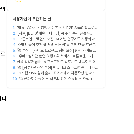
들의
사용자
님께 추천하는 글
1.
[합류] 중개사 맞춤형 콘텐츠 생성 B2B SaaS 집플로우
2.
과 함께 하실 멤버를 모집합니다!
[서울][BE] 💰예술적 타이밍, AI 주식 투자 플랫폼
3.
(Spring)
[프론트엔드·백엔드 모집] AI 기반 업무기록 자동화 서비
4.
스 MVP 개발
주말 나들이 추천 웹 서비스 MVP를 함께 만들 프론트엔
5.
🚀 부산 - [사이드 프로젝트 팀원 모집] 함께 사이드 프
드/디자이너 모집합니다
으로
6.
로젝트 진행할 팀원 모집합니다. 🚀
[우때 : 실시간 협업 여행계획 서비스] 프론트엔드 개발
7.
AI를 활용한 github 프론트엔드 컴포넌트 템플릿 같이
자 팀원을 모집합니다
8.
만드실분
🚀 [정부지원사업 선정] 에듀테크 스타트업 플러터 개발
9.
자를 모십니다!
[2개월 MVP·실제 출시] 자기소개서 자동작성 웹 서비스
10.
디자이너·프론트엔드·백엔드·AI 엔지니어 모집
🚀 끝까지 만들어 본 적 있나요? | 실서비스 완성 + 수
익 창출 모임 💰
다니