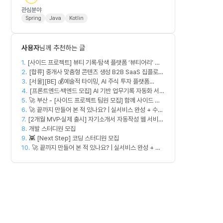
관심분야
Spring
Java
Kotlin
사용자
님께 추천하는 글
1.
[사이드 프로젝트] 뷰티 기록·탐색 플랫폼 ‘뷰티어리’ 디
2.
자이너·프론트엔드·백엔드 팀원을 모집합니다
[합류] 중개사 맞춤형 콘텐츠 생성 B2B SaaS 집플로우
3.
과 함께 하실 멤버를 모집합니다!
[서울][BE] 💰예술적 타이밍, AI 주식 투자 플랫폼
4.
(Spring)
[프론트엔드·백엔드 모집] AI 기반 업무기록 자동화 서비
5.
🚀 부산 - [사이드 프로젝트 팀원 모집] 함께 사이드 프
스 MVP 개발
6.
로젝트 진행할 팀원 모집합니다. 🚀
🚀 끝까지 만들어 본 적 있나요? | 실서비스 완성 + 수익
7.
[2개월 MVP·실제 출시] 자기소개서 자동작성 웹 서비스
창출 모임 💰
8.
디자이너·프론트엔드·백엔드·AI 엔지니어 모집
개발 스터디원 모집
9.
👾 [Next Step] 코딩 스터디원 모집
10.
🚀 끝까지 만들어 본 적 있나요? | 실서비스 완성 + 수
익 창출 모임 💰