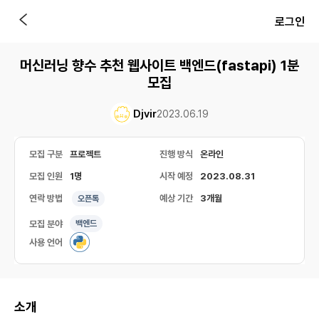
로그인
머신러닝 향수 추천 웹사이트 백엔드(fastapi) 1분
모집
Djvir
2023.06.19
모집 구분
프로젝트
진행 방식
온라인
모집 인원
1명
시작 예정
2023.08.31
연락 방법
예상 기간
3개월
오픈톡
모집 분야
백엔드
사용 언어
소개