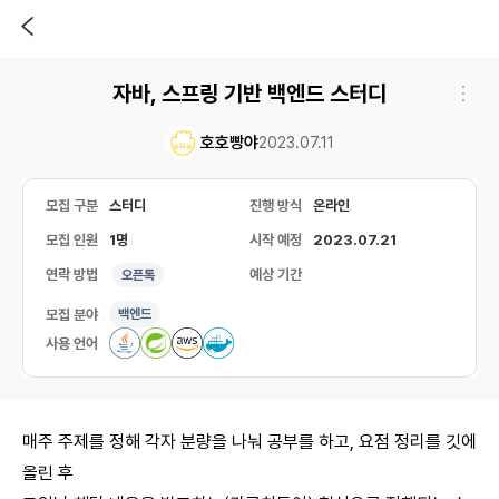
자바, 스프링 기반 백엔드 스터디
호호빵야
2023.07.11
모집 구분
스터디
진행 방식
온라인
모집 인원
1명
시작 예정
2023.07.21
연락 방법
예상 기간
오픈톡
모집 분야
백엔드
사용 언어
매주 주제를 정해 각자 분량을 나눠 공부를 하고, 요점 정리를 깃에
올린 후