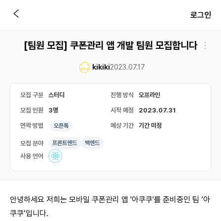
로그인
[팀원 모집] 쿠폰관리 앱 개발 팀원 모집합니다
kikiki
2023.07.17
모집 구분
스터디
진행 방식
오프라인
모집 인원
3명
시작 예정
2023.07.31
연락 방법
예상 기간
기간 미정
오픈톡
모집 분야
프론트엔드
백엔드
사용 언어
안녕하세요 저희는 모바일 쿠폰관리 앱 '아쿠쿠'를 준비중인 팀 ‘아
쿠쿠’입니다.