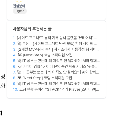
관심분야
Figma
사용자
님께 추천하는 글
1.
[사이드 프로젝트] 뷰티 기록·탐색 플랫폼 ‘뷰티어리’ 디
2.
자이너·프론트엔드·백엔드 팀원을 모집합니다
🚀 부산 - [사이드 프로젝트 팀원 모집] 함께 사이드 프
3.
로젝트 진행할 팀원 모집합니다. 🚀
[2개월 MVP·실제 출시] 자기소개서 자동작성 웹 서비스
4.
디자이너·프론트엔드·백엔드·AI 엔지니어 모집
👾 [Next Step] 코딩 스터디원 모집
5.
🚀 IT 공부는 했는데 왜 아직도 안 될까요? | AI와 함께
6.
실무 중심 IT 모임 🤖
<⭐마케터 영입⭐> 이미 운영 중인 학습 서비스 '퀴즐리',
7.
🚀 IT 공부는 했는데 왜 아직도 안 될까요? | AI와 함께
함께 키워갈 마케터를 찾습니다
 정
8.
실무 중심 IT 모임 🤖
👾 [Next Step] 코딩 스터디원 모집
9.
🚀 IT 공부는 했는데 왜 아직도 안 될까요? | AI와 함께
소화
10.
실무 중심 IT 모임 🤖
코딩 연합 동아리 “STACK” 4기 Player(스터디원)
모집
지