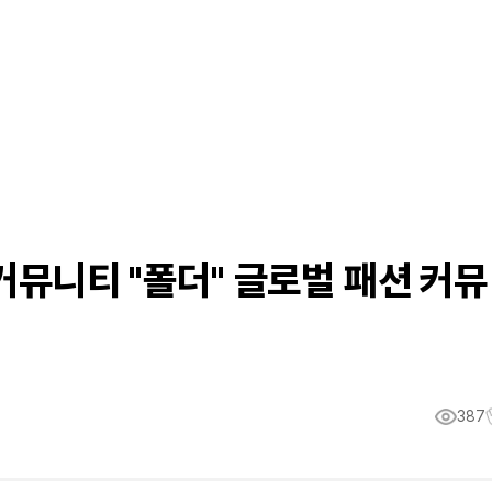
커뮤니티 "폴더" 글로벌 패션 커뮤
387