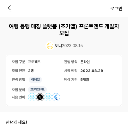
로그인
여행 동행 매칭 플랫폼 (초기앱) 프론트엔드 개발자
모집
토니
2023.08.15
모집 구분
프로젝트
진행 방식
온라인
모집 인원
2명
시작 예정
2023.08.29
연락 방법
예상 기간
5개월
이메일
모집 분야
프론트엔드
사용 언어
안녕하세요!