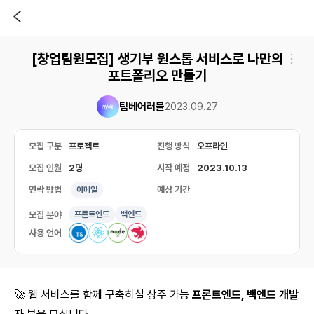
[창업팀원모집] 생기부 원스톱 서비스로 나만의
포트폴리오 만들기
팀베어러블
2023.09.27
모집 구분
프로젝트
진행 방식
오프라인
모집 인원
2명
시작 예정
2023.10.13
연락 방법
예상 기간
이메일
모집 분야
프론트엔드
백엔드
사용 언어
🚀 웹 서비스를 함께 구축하실 상주 가능
프론트엔드, 백엔드 개발