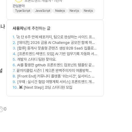
프론트엔드 개발자 · 1년차
관심분야
TypeScript
JavaScript
Nodejs
Nextjs
Nestjs
으나
사용자
님께 추천하는 글
1.
🚀 단 6주 만에 배포까지, 팀으로 완성하는 사이드 프로
2.
젝트 [스위프 웹 15기] 🚀
[데이콘] 2026 금융 AI Challenge 공모전 함께 하실
3.
프론트엔드, 백엔드, 디자이너 구합니다!
[합류] 중개사 맞춤형 콘텐츠 생성 B2B SaaS 집플로우
4.
과 함께 하실 멤버를 모집합니다!
[프론트엔드·백엔드 모집] AI 기반 업무기록 자동화 서비
5.
개발자 스터디 팀원 찾아요.
스 MVP 개발
6.
AI를 활용한 github 프론트엔드 컴포넌트 템플릿 같이
설
7.
끝까지클럽 시즌1 | 게으른 완벽주의자의 여름방학
만드실분
8.
(~8/14)
[Front End] 커뮤니티 플랫폼 '쉬는시간', 실서비스 출
9.
시 목표
[우때 : 실시간 협업 여행계획 서비스] 프론트엔드 개발
10.
자 팀원을 모집합니다
👾 [Next Step] 코딩 스터디원 모집
0