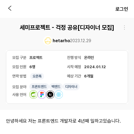
로그인
세미프로젝트 - 걱정 공유[디자이너 모집]
hetarho
2023.12.29
모집 구분
프로젝트
진행 방식
온라인
모집 인원
6명
시작 예정
2024.01.12
연락 방법
예상 기간
6개월
오픈톡
모집 분야
프론트엔드
백엔드
디자이너
사용 언어
안녕하세요 저는 프론트엔드 개발자로 4년째 일하고있습니다.