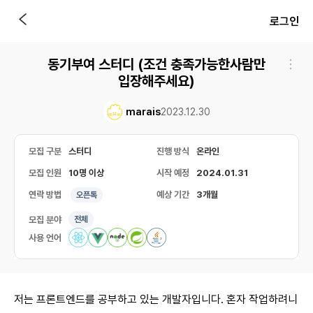
로그인
동기부여 스터디 (조건 충족가능한사람만
입장해주세요)
marais
2023.12.30
모집 구분
스터디
진행 방식
온라인
모집 인원
10명 이상
시작 예정
2024.01.31
연락 방법
예상 기간
3개월
오픈톡
모집 분야
전체
사용 언어
저는 프론트엔드를 공부하고 있는 개발자입니다. 혼자 작업하려니