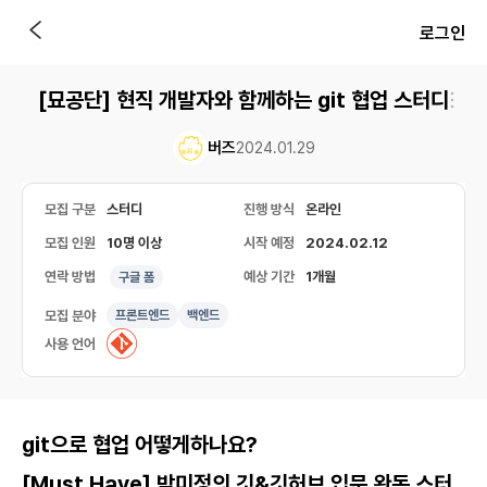
로그인
[묘공단] 현직 개발자와 함께하는 git 협업 스터디
버즈
2024.01.29
모집 구분
스터디
진행 방식
온라인
모집 인원
10명 이상
시작 예정
2024.02.12
연락 방법
예상 기간
1개월
구글 폼
모집 분야
프론트엔드
백엔드
사용 언어
git으로 협업 어떻게하나요?
[Must Have] 박미정의 깃&깃허브 입문 완독 스터