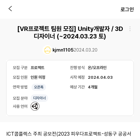
로그인
[VR프로젝트 팀원 모집] Unity개발자 / 3D
디자이너 (~2024.03.23 토)
kjmn1105
2024.03.20
모집 구분
프로젝트
진행 방식
온/오프라인
모집 인원
인원 미정
시작 예정
2024.04.03
연락 방법
예상 기간
4개월
오픈톡
모집 분야
디자이너
사용 언어
ICT콤플렉스 주최 공모전(2023 피우다프로젝트-성동구 공공서