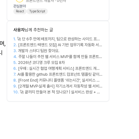
프론트엔드 개발자 · 0년차
관심분야
React
TypeScript
사용자
님께 추천하는 글
1.
🚀 단 6주 만에 배포까지, 팀으로 완성하는 사이드 프로
며,
2.
젝트 [스위프 웹 15기] 🚀
[프론트엔드·백엔드 모집] AI 기반 업무기록 자동화 서비
3.
스 MVP 개발
개발자 스터디 팀원 찾아요.
니
4.
주말 나들이 추천 웹 서비스 MVP를 함께 만들 프론트엔
5.
2026년 코디영 크루 모집 8차
드/디자이너 모집합니다
6.
[우때 : 실시간 협업 여행계획 서비스] 프론트엔드 개발
7.
AI를 활용한 github 프론트엔드 컴포넌트 템플릿 같이
자 팀원을 모집합니다
8.
만드실분
[Front End] 커뮤니티 플랫폼 '쉬는시간', 실서비스 출
9.
시 목표
[2개월 MVP·실제 출시] 자기소개서 자동작성 웹 서비스
10.
디자이너·프론트엔드·백엔드·AI 엔지니어 모집
🚀 끝까지 만들어 본 적 있나요? | 실서비스 완성 + 수
익 창출 모임 💰