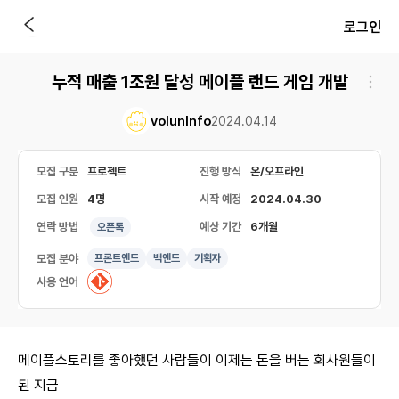
로그인
누적 매출 1조원 달성 메이플 랜드 게임 개발
volunInfo
2024.04.14
모집 구분
프로젝트
진행 방식
온/오프라인
모집 인원
4명
시작 예정
2024.04.30
연락 방법
예상 기간
6개월
오픈톡
모집 분야
프론트엔드
백엔드
기획자
사용 언어
메이플스토리를 좋아했던 사람들이 이제는 돈을 버는 회사원들이
된 지금