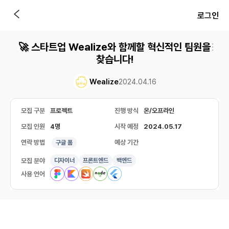
로그인
🚀 스타트업 Wealize와 함께할 혁신적인 팀원을
찾습니다!
Wealize
2024.04.16
모집 구분
프로젝트
진행 방식
온/오프라인
모집 인원
4명
시작 예정
2024.05.17
연락 방법
예상 기간
구글 폼
모집 분야
디자이너
프론트엔드
백엔드
사용 언어