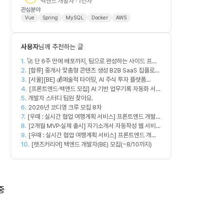
백엔드 개발자 · 1년차
관심분야
Vue
Spring
MySQL
Docker
AWS
사용자
님께 추천하는 글
1.
🚀 단 6주 만에 배포까지, 팀으로 완성하는 사이드 프로
2.
젝트 [스위프 웹 15기] 🚀
[합류] 중개사 맞춤형 콘텐츠 생성 B2B SaaS 집플로우
3.
과 함께 하실 멤버를 모집합니다!
[서울][BE] 💰예술적 타이밍, AI 주식 투자 플랫폼
4.
(Spring)
[프론트엔드·백엔드 모집] AI 기반 업무기록 자동화 서비
5.
개발자 스터디 팀원 찾아요.
스 MVP 개발
6.
2026년 코디영 크루 모집 8차
7.
[우때 : 실시간 협업 여행계획 서비스] 프론트엔드 개발자
8.
팀원을 모집합니다
[2개월 MVP·실제 출시] 자기소개서 자동작성 웹 서비스
9.
디자이너·프론트엔드·백엔드·AI 엔지니어 모집
[우때 : 실시간 협업 여행계획 서비스] 프론트엔드 개발
10.
자 팀원을 모집합니다
[렛츠커리어] 백엔드 개발자(BE) 모집(~8/10까지)
중