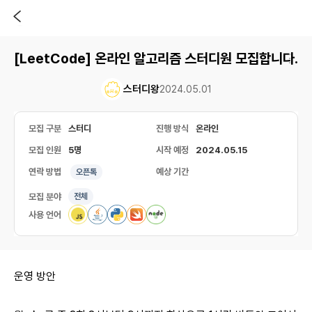
[LeetCode] 온라인 알고리즘 스터디원 모집합니다.
스터디왕
2024.05.01
모집 구분
스터디
진행 방식
온라인
모집 인원
5명
시작 예정
2024.05.15
연락 방법
예상 기간
오픈톡
모집 분야
전체
사용 언어
운영 방안