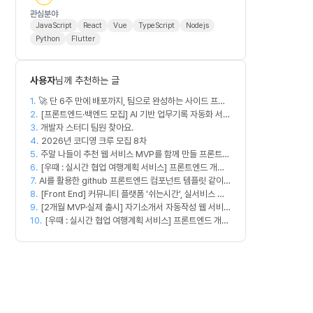
관심분야
JavaScript
React
Vue
TypeScript
Nodejs
Python
Flutter
사용자
님께 추천하는 글
1.
🚀 단 6주 만에 배포까지, 팀으로 완성하는 사이드 프로
2.
젝트 [스위프 웹 15기] 🚀
[프론트엔드·백엔드 모집] AI 기반 업무기록 자동화 서비
3.
스 MVP 개발
개발자 스터디 팀원 찾아요.
4.
2026년 코디영 크루 모집 8차
5.
주말 나들이 추천 웹 서비스 MVP를 함께 만들 프론트엔
6.
드/디자이너 모집합니다
[우때 : 실시간 협업 여행계획 서비스] 프론트엔드 개발
7.
AI를 활용한 github 프론트엔드 컴포넌트 템플릿 같이
자 팀원을 모집합니다
8.
만드실분
[Front End] 커뮤니티 플랫폼 '쉬는시간', 실서비스 출
9.
시 목표
[2개월 MVP·실제 출시] 자기소개서 자동작성 웹 서비스
10.
디자이너·프론트엔드·백엔드·AI 엔지니어 모집
[우때 : 실시간 협업 여행계획 서비스] 프론트엔드 개발
자 팀원을 모집합니다