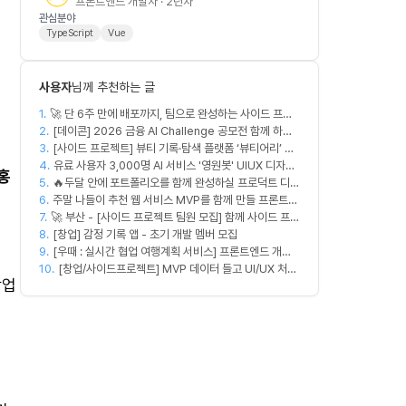
프론트엔드 개발자 · 2년차
관심분야
TypeScript
Vue
사용자
님께 추천하는 글
1.
🚀 단 6주 만에 배포까지, 팀으로 완성하는 사이드 프로
2.
젝트 [스위프 웹 15기] 🚀
[데이콘] 2026 금융 AI Challenge 공모전 함께 하실
3.
프론트엔드, 백엔드, 디자이너 구합니다!
[사이드 프로젝트] 뷰티 기록·탐색 플랫폼 ‘뷰티어리’ 디
4.
자이너·프론트엔드·백엔드 팀원을 모집합니다
유료 사용자 3,000명 AI 서비스 '영원봇' UIUX 디자인
홍
5.
🔥두달 안에 포트폴리오를 함께 완성하실 프로덕트 디자
팀원 모집
6.
이너를 찾습니다!🔥
주말 나들이 추천 웹 서비스 MVP를 함께 만들 프론트엔
7.
🚀 부산 - [사이드 프로젝트 팀원 모집] 함께 사이드 프로
드/디자이너 모집합니다
8.
젝트 진행할 팀원 모집합니다. 🚀
[창업] 감정 기록 앱 - 초기 개발 멤버 모집
9.
[우때 : 실시간 협업 여행계획 서비스] 프론트엔드 개발
10.
자 팀원을 모집합니다
[창업/사이드프로젝트] MVP 데이터 들고 UI/UX 처음
작업
부터 다시 짤 'PM 겸 프로덕트 디자이너' 구합니다