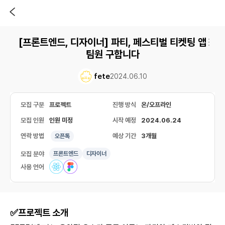
[프론트엔드, 디자이너] 파티, 페스티벌 티켓팅 앱
팀원 구합니다
fete
2024.06.10
모집 구분
프로젝트
진행 방식
온/오프라인
모집 인원
인원 미정
시작 예정
2024.06.24
연락 방법
예상 기간
3개월
오픈톡
모집 분야
프론트엔드
디자이너
사용 언어
✅
프로젝트 소개