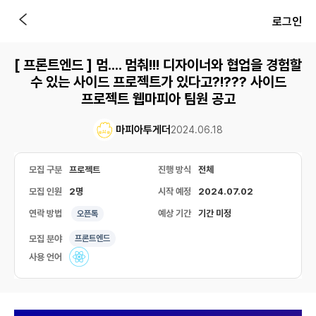
로그인
[ 프론트엔드 ] 멈.... 멈춰!!! 디자이너와 협업을 경험할
수 있는 사이드 프로젝트가 있다고?!??? 사이드
프로젝트 웹마피아 팀원 공고
마피아투게더
2024.06.18
모집 구분
프로젝트
진행 방식
전체
모집 인원
2명
시작 예정
2024.07.02
연락 방법
예상 기간
기간 미정
오픈톡
모집 분야
프론트엔드
사용 언어