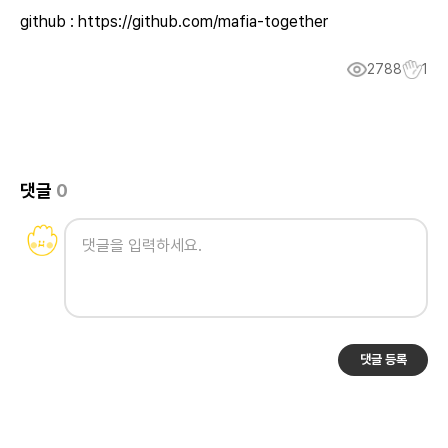
github :
https://github.com/mafia-together
2788
1
댓글
0
댓글 등록