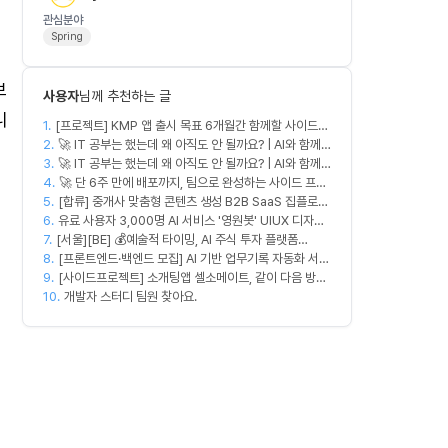
관심분야
Spring
보
사용자
님께 추천하는 글
니
1.
[프로젝트] KMP 앱 출시 목표 6개월간 함께할 사이드
2.
프로젝트 팀원 모집
🚀 IT 공부는 했는데 왜 아직도 안 될까요? | AI와 함께
3.
실무 중심 IT 모임 🤖
🚀 IT 공부는 했는데 왜 아직도 안 될까요? | AI와 함께
4.
실무 중심 IT 모임 🤖
🚀 단 6주 만에 배포까지, 팀으로 완성하는 사이드 프로
5.
[합류] 중개사 맞춤형 콘텐츠 생성 B2B SaaS 집플로우
젝트 [스위프 웹 15기] 🚀
6.
과 함께 하실 멤버를 모집합니다!
유료 사용자 3,000명 AI 서비스 '영원봇' UIUX 디자인
7.
[서울][BE] 💰예술적 타이밍, AI 주식 투자 플랫폼
팀원 모집
8.
(Spring)
[프론트엔드·백엔드 모집] AI 기반 업무기록 자동화 서비
9.
스 MVP 개발
[사이드프로젝트] 소개팅앱 셀소메이트, 같이 다음 방향
10.
잡아볼 분 구합니다
개발자 스터디 팀원 찾아요.