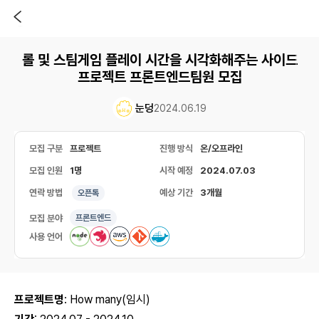
롤 및 스팀게임 플레이 시간을 시각화해주는 사이드
프로젝트 프론트엔드팀원 모집
눈덩
2024.06.19
모집 구분
프로젝트
진행 방식
온/오프라인
모집 인원
1명
시작 예정
2024.07.03
연락 방법
예상 기간
3개월
오픈톡
모집 분야
프론트엔드
사용 언어
프로젝트명
: How many(임시)