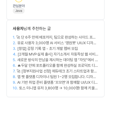
관심분야
Java
사용자
님께 추천하는 글
1.
🚀 단 6주 만에 배포까지, 팀으로 완성하는 사이드 프로
2.
젝트 [스위프 웹 15기] 🚀
유료 사용자 3,000명 AI 서비스 '영원봇' UIUX 디자인
3.
팀원 모집
[창업] 감정 기록 앱 - 초기 개발 멤버 모집
4.
[2개월 MVP·실제 출시] 자기소개서 자동작성 웹 서비
5.
새로운 방식의 만남을 제시하는 데이팅 앱 "자밋"에서 개
스 디자이너·프론트엔드·백엔드·AI 엔지니어 모집
6.
발자를 모십니다.
🔥두달 안에 포트폴리오를 함께 완성하실 프로덕트 디자
7.
🚀 [정부지원사업 선정] 에듀테크 초기 스타트업과 함께
이너를 찾습니다!🔥
8.
할 디자이너/기획자/마케터 크루 모집합니다!
앱 펫 플랫폼 디자이너 팀원 1~2명 모집합니다. 디자인
9.
범위는 한분씩 아바타 디자인,앱 디자인 맡습니다 혼자
AI 기반 취업 준비 플랫폼 '꼬꼬면'과 함께할 UI/UX 디자
10.
서 둘다 하셔도 합니다!
이너를 모십니다!
토스 미니앱 유저 3,800명 → 10,000명! 함께 키울
마케터 모집