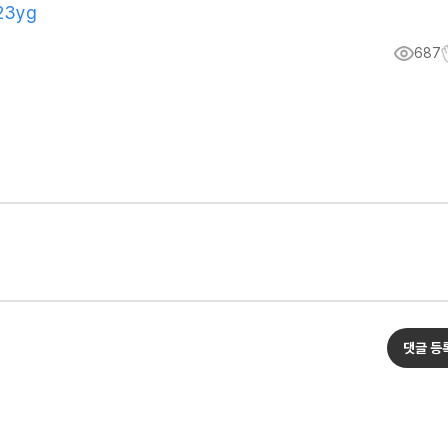
C23yg
687
댓글 등