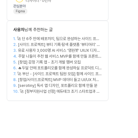
디자이너 · 0년차
관심분야
Figma
사용자
님께 추천하는 글
1.
🚀 단 6주 만에 배포까지, 팀으로 완성하는 사이드 프로
2.
젝트 [스위프 웹 15기] 🚀
[사이드 프로젝트] 뷰티 기록·탐색 플랫폼 ‘뷰티어리’ 디
3.
자이너·프론트엔드·백엔드 팀원을 모집합니다
유료 사용자 3,000명 AI 서비스 '영원봇' UIUX 디자인
4.
팀원 모집
주말 나들이 추천 웹 서비스 MVP를 함께 만들 프론트엔
5.
[창업] 감정 기록 앱 - 초기 개발 멤버 모집
드/디자이너 모집합니다
6.
🔥두달 안에 포트폴리오를 함께 완성하실 프로덕트 디자
7.
🚀 부산 - [사이드 프로젝트 팀원 모집] 함께 사이드 프로
이너를 찾습니다!🔥
8.
젝트 진행할 팀원 모집합니다. 🚀
[창업/사이드프로젝트] MVP 데이터 들고 UI/UX 처음
9.
부터 다시 짤 'PM 겸 프로덕트 디자이너' 구합니다
[serotiny] 독서 앱 디자인, 포트폴리오 함께 만들 분
10.
🚀 [정부지원사업 선정] 에듀테크 초기 스타트업과 함
께할 디자이너/기획자/마케터 크루 모집합니다!