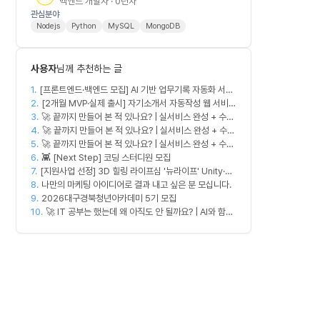
백엔드 개발자 · 0년차
관심분야
Nodejs
Python
MySQL
MongoDB
사용자
님께 추천하는 글
1.
[프론트엔드·백엔드 모집] AI 기반 업무기록 자동화 서비
2.
스 MVP 개발
[2개월 MVP·실제 출시] 자기소개서 자동작성 웹 서비스
3.
디자이너·프론트엔드·백엔드·AI 엔지니어 모집
🚀 끝까지 만들어 본 적 있나요? | 실서비스 완성 + 수익
4.
창출 모임 💰
🚀 끝까지 만들어 본 적 있나요? | 실서비스 완성 + 수익
5.
🚀 끝까지 만들어 본 적 있나요? | 실서비스 완성 + 수익
창출 모임 💰
6.
창출 모임 💰
👾 [Next Step] 코딩 스터디원 모집
7.
[지원사업 선정] 3D 힐링 라이프심 '뉴라이프' Unity·서
8.
버 개발자 모집 🎮
나만의 마케팅 아이디어로 결과 내고 싶은 분 모십니다.
9.
2026대구경북청년아카데미 5기 모집
10.
🚀 IT 공부는 했는데 왜 아직도 안 될까요? | AI와 함께
실무 중심 IT 모임 🤖