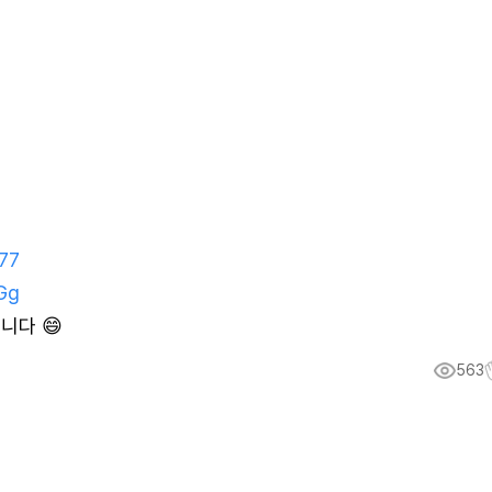
177
8Gg
니다 😄
563