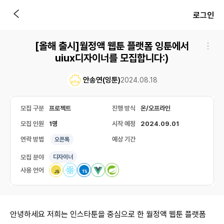
로그인
[올해 출시]월정액 웹툰 플랫폼 잉툰에서
uiux디자이너를 모집합니다:)
안송연(잉툰)
2024.08.18
모집 구분
프로젝트
진행 방식
온/오프라인
모집 인원
1명
시작 예정
2024.09.01
연락 방법
예상 기간
오픈톡
모집 분야
디자이너
사용 언어
안녕하세요 저희는 인스타툰을 중심으로 한 월정액 웹툰 플랫폼