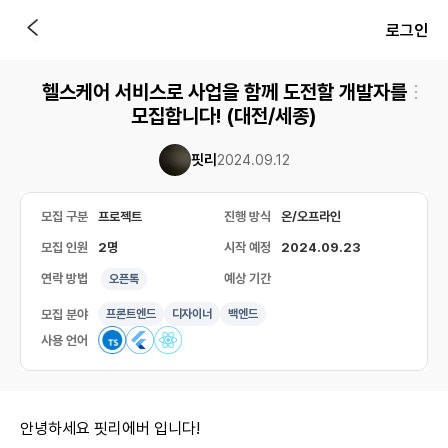
로그인
헬스케어 서비스로 사업을 함께 도전할 개발자를
모집합니다! (대전/세종)
핏리
2024.09.12
모집 구분
프로젝트
진행 방식
온/오프라인
모집 인원
2명
시작 예정
2024.09.23
연락 방법
예상 기간
오픈톡
모집 분야
프론트엔드
디자이너
백엔드
사용 언어
안녕하세요 핏리에버 입니다!