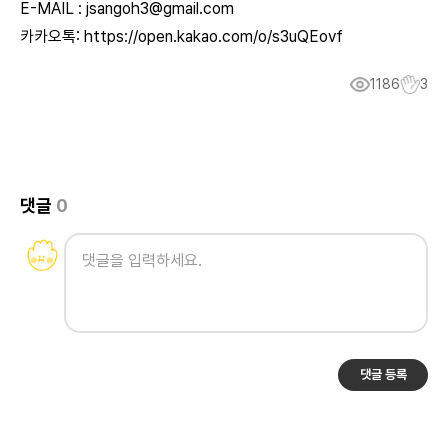
E-MAIL :
jsangoh3@gmail.com
카카오톡:
https://open.kakao.com/o/s3uQEovf
1186
3
댓글
0
댓글 등록