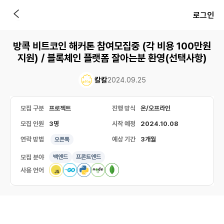
로그인
방콕 비트코인 해커톤 참여모집중 (각 비용 100만원
지원) / 블록체인 플랫폼 잘아는분 환영(선택사항)
칼칼
2024.09.25
모집 구분
프로젝트
진행 방식
온/오프라인
모집 인원
3명
시작 예정
2024.10.08
연락 방법
예상 기간
3개월
오픈톡
모집 분야
백엔드
프론트엔드
사용 언어