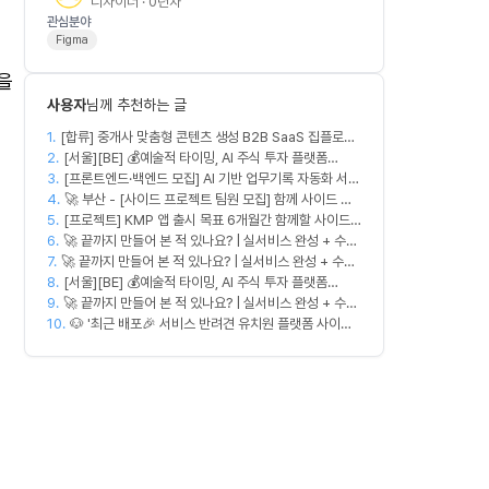
디자이너 · 0년차
관심분야
Figma
을
사용자
님께 추천하는 글
1.
[합류] 중개사 맞춤형 콘텐츠 생성 B2B SaaS 집플로우
2.
과 함께 하실 멤버를 모집합니다!
[서울][BE] 💰예술적 타이밍, AI 주식 투자 플랫폼
3.
(Spring)
[프론트엔드·백엔드 모집] AI 기반 업무기록 자동화 서비
4.
스 MVP 개발
🚀 부산 - [사이드 프로젝트 팀원 모집] 함께 사이드 프
5.
[프로젝트] KMP 앱 출시 목표 6개월간 함께할 사이드
로젝트 진행할 팀원 모집합니다. 🚀
6.
프로젝트 팀원 모집
🚀 끝까지 만들어 본 적 있나요? | 실서비스 완성 + 수익
7.
🚀 끝까지 만들어 본 적 있나요? | 실서비스 완성 + 수익
창출 모임 💰
8.
창출 모임 💰
[서울][BE] 💰예술적 타이밍, AI 주식 투자 플랫폼
9.
(Spring)
🚀 끝까지 만들어 본 적 있나요? | 실서비스 완성 + 수익
10.
창출 모임 💰
🐶 '최근 배포🎉 서비스 반려견 유치원 플랫폼 사이드
프로젝트' 충원