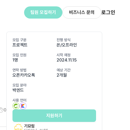
로그인
팀원 모집하기
비즈니스 문의
모집 구분
진행 방식
프로젝트
온/오프라인
모집 인원
시작 예정
1명
2024.11.15
연락 방법
예상 기간
오픈카카오톡
2개월
모집 분야
백엔드
사용 언어
0
지원하기
기묘림