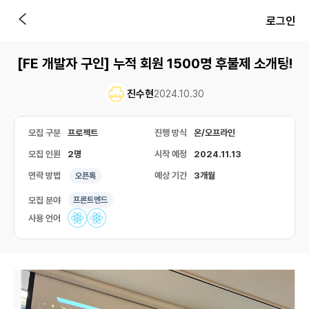
로그인
[FE 개발자 구인] 누적 회원 1500명 후불제 소개팅!
진수현
2024.10.30
모집 구분
프로젝트
진행 방식
온/오프라인
모집 인원
2명
시작 예정
2024.11.13
연락 방법
예상 기간
3개월
오픈톡
모집 분야
프론트엔드
사용 언어