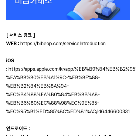
[ 서비스 링크 ]
WEB :
https://bibeop.com/serviceIntroduction
iOS
:
https://apps.apple.com/kr/app/%EB%B9%84%EB%B
%EA%B8%80%EB%A1%9C-%EB%8F%88-
%EB%B2%84%EB%8A%94-
%EC%B4%88%EA%B0%84%EB%8B%A8-
%EB%B6%80%EC%88%98%EC%9E%85-
%EC%95%B1%ED%85%8C%ED%81%AC/id6446600331
안드로이드 :