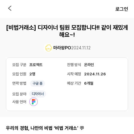
로그인
[비법거래소] 디자이너 팀원 모집합니다!! 같이 재밌게
해요~!
마라왕PO
2024.11.12
모집 구분
프로젝트
진행 방식
온라인
모집 인원
2명
시작 예정
2024.11.26
연락 방법
예상 기간
6개월
구글 폼
모집 분야
디자이너
사용 언어
우리의 경험, 나만의 비법 ‘비법 거래소'
💬