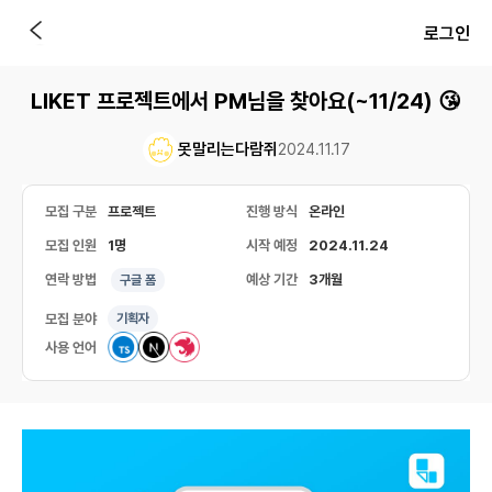
로그인
LIKET 프로젝트에서 PM님을 찾아요(~11/24) 😘
못말리는다람쥐
2024.11.17
모집 구분
프로젝트
진행 방식
온라인
모집 인원
1명
시작 예정
2024.11.24
연락 방법
예상 기간
3개월
구글 폼
모집 분야
기획자
사용 언어