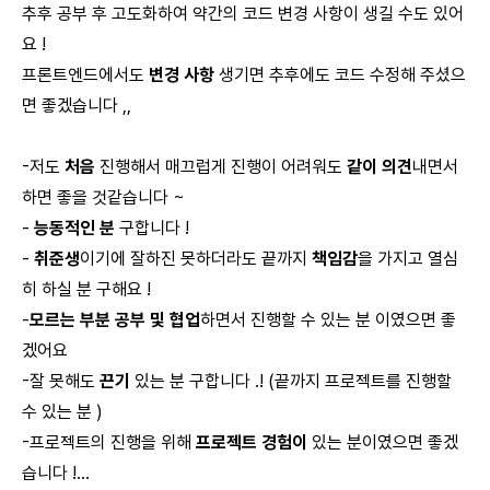
추후 공부 후 고도화하여 약간의 코드 변경 사항이 생길 수도 있어
요 !
프론트엔드에서도
변경 사항
생기면 추후에도 코드 수정해 주셨으
면 좋겠습니다 ,,
-저도
처음
진행해서 매끄럽게 진행이 어려워도
같이 의견
내면서
하면 좋을 것같습니다 ~
-
능동적인 분
구합니다 !
-
취준생
이기에 잘하진 못하더라도 끝까지
책임감
을 가지고 열심
히 하실 분 구해요 !
-
모르는 부분 공부 및 협업
하면서 진행할 수 있는 분 이였으면 좋
겠어요
-잘 못해도
끈기
있는 분 구합니다 .! (끝까지 프로젝트를 진행할
수 있는 분 )
-프로젝트의 진행을 위해
프로젝트 경험이
있는 분이였으면 좋겠
습니다 !...