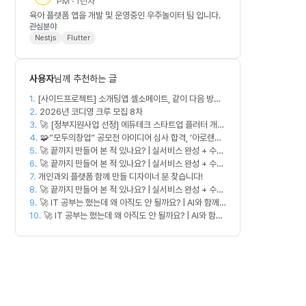
PM · 1년차
육아 플랫폼 앱을 개발 및 운영중인 우주놀이터 팀 입니다.
관심분야
Nestjs
Flutter
사용자
님께 추천하는 글
1.
[사이드프로젝트] 소개팅앱 셀소메이트, 같이 다음 방향
2.
잡아볼 분 구합니다
2026년 코디영 크루 모집 8차
3.
🚀 [정부지원사업 선정] 에듀테크 스타트업 플러터 개발
4.
자를 모십니다!
🧩”모두의창업” 공모전 아이디어 심사 합격, ‘아로랜드’
5.
🚀 끝까지 만들어 본 적 있나요? | 실서비스 완성 + 수익
PM 직무 모집
6.
창출 모임 💰
🚀 끝까지 만들어 본 적 있나요? | 실서비스 완성 + 수익
7.
개인과외 플랫폼 함께 만들 디자이너 분 찾습니다!
창출 모임 💰
8.
🚀 끝까지 만들어 본 적 있나요? | 실서비스 완성 + 수익
9.
창출 모임 💰
🚀 IT 공부는 했는데 왜 아직도 안 될까요? | AI와 함께
10.
실무 중심 IT 모임 🤖
🚀 IT 공부는 했는데 왜 아직도 안 될까요? | AI와 함께
실무 중심 IT 모임 🤖