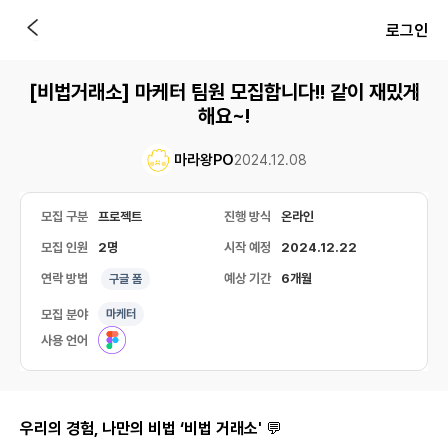
로그인
[비법거래소] 마케터 팀원 모집합니다!! 같이 재밌게
해요~!
마라왕PO
2024.12.08
모집 구분
프로젝트
진행 방식
온라인
모집 인원
2명
시작 예정
2024.12.22
연락 방법
예상 기간
6개월
구글 폼
모집 분야
마케터
사용 언어
우리의 경험, 나만의 비법 ‘비법 거래소'
💬