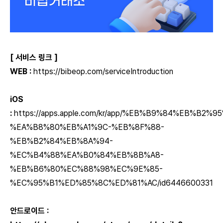
[ 서비스 링크 ]
WEB :
https://bibeop.com/serviceIntroduction
iOS
:
https://apps.apple.com/kr/app/%EB%B9%84%EB%B
%EA%B8%80%EB%A1%9C-%EB%8F%88-
%EB%B2%84%EB%8A%94-
%EC%B4%88%EA%B0%84%EB%8B%A8-
%EB%B6%80%EC%88%98%EC%9E%85-
%EC%95%B1%ED%85%8C%ED%81%AC/id6446600331
안드로이드 :