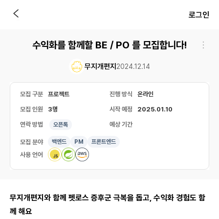
로그인
수익화를 함께할 BE / PO 를 모집합니다!
무지개편지
2024.12.14
모집 구분
프로젝트
진행 방식
온라인
모집 인원
3명
시작 예정
2025.01.10
연락 방법
예상 기간
오픈톡
모집 분야
백엔드
PM
프론트엔드
사용 언어
무지개편지와 함께 펫로스 증후군 극복을 돕고, 수익화 경험도 함
께 해요