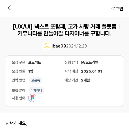
로그인
[UX/UI] 넥스트 포람페, 고가 차량 거래 플랫폼
커뮤니티를 만들어갈 디자이너를 구합니다.
jbae09
2024.12.20
모집 구분
프로젝트
진행 방식
온/오프라인
모집 인원
1명
시작 예정
2025.01.01
연락 방법
예상 기간
2개월
오픈톡
모집 분야
디자이너
사용 언어
안녕하세요,