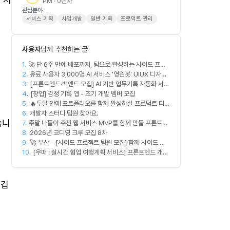
PM · 0년차
관심분야
서비스 기획
사업개발
일반 기획
프로덕트 관리
사용자
님께 추천하는 글
1.
🚀 단 6주 만에 배포까지, 팀으로 완성하는 사이드 프로
2.
젝트 [스위프 웹 15기] 🚀
유료 사용자 3,000명 AI 서비스 '영원봇' UIUX 디자인
3.
팀원 모집
[프론트엔드·백엔드 모집] AI 기반 업무기록 자동화 서비
4.
스 MVP 개발
[창업] 감정 기록 앱 - 초기 개발 멤버 모집
5.
🔥두달 안에 포트폴리오를 함께 완성하실 프로덕트 디자
6.
이너를 찾습니다!🔥
개발자 스터디 팀원 찾아요.
습니
7.
주말 나들이 추천 웹 서비스 MVP를 함께 만들 프론트엔
8.
드/디자이너 모집합니다
2026년 코디영 크루 모집 8차
9.
🚀 부산 - [사이드 프로젝트 팀원 모집] 함께 사이드 프
10.
로젝트 진행할 팀원 모집합니다. 🚀
[우때 : 실시간 협업 여행계획 서비스] 프론트엔드 개발
자 팀원을 모집합니다
끊깁