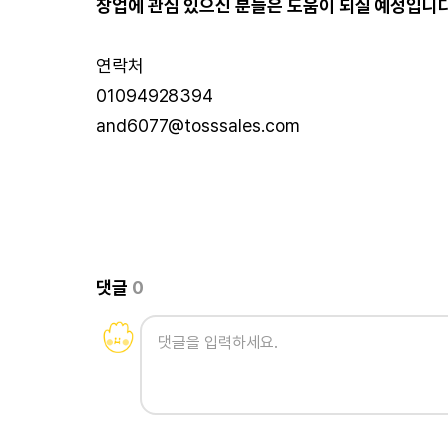
창업에 관심 있으신 분들은 도움이 되실 예정입니다
연락처
01094928394
and6077@tosssales.com
댓글
0