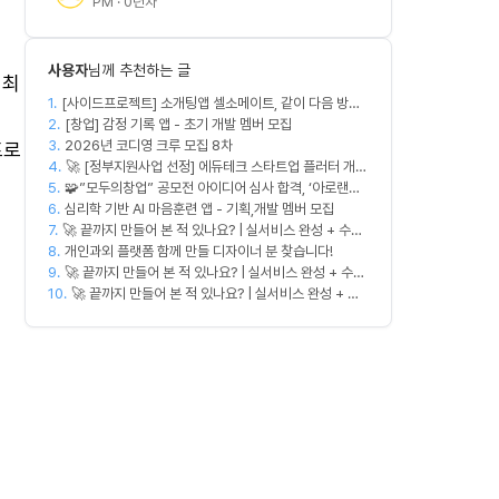
PM · 0년차
사용자
님께 추천하는 글
 최
1.
[사이드프로젝트] 소개팅앱 셀소메이트, 같이 다음 방향
2.
잡아볼 분 구합니다
[창업] 감정 기록 앱 - 초기 개발 멤버 모집
3.
2026년 코디영 크루 모집 8차
프로
4.
🚀 [정부지원사업 선정] 에듀테크 스타트업 플러터 개발
5.
🧩”모두의창업” 공모전 아이디어 심사 합격, ‘아로랜드’
자를 모십니다!
6.
PM 직무 모집
심리학 기반 AI 마음훈련 앱 - 기획,개발 멤버 모집
7.
🚀 끝까지 만들어 본 적 있나요? | 실서비스 완성 + 수익
8.
창출 모임 💰
개인과외 플랫폼 함께 만들 디자이너 분 찾습니다!
9.
🚀 끝까지 만들어 본 적 있나요? | 실서비스 완성 + 수익
10.
창출 모임 💰
🚀 끝까지 만들어 본 적 있나요? | 실서비스 완성 + 수
익 창출 모임 💰