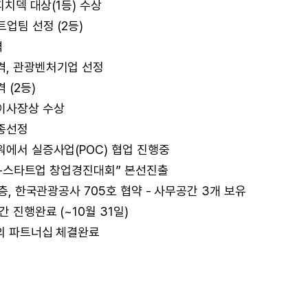
피치덱 대상(1등) 수상
업팀 선정 (2등)
격
격, 관광벤처기업 선정
 (2등)
 이사장상 수상
최종선정
워에서 실증사업(POC) 협업 진행중
! k-스타트업 창업경진대회” 본선진출
2층, 한국관광공사 705호 협약 - 사무공간 3개 보유
 진행완료 (~10월 31일)
과의 파트너십 체결완료