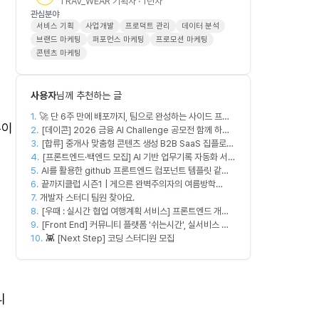
TRAV_WEAR 기획자 · 1년차
관심분야
서비스 기획
사업개발
프로덕트 관리
데이터 분석
브랜드 마케팅
퍼포먼스 마케팅
프로모션 마케팅
콘텐츠 마케팅
사용자
님께 추천하는 글
1.
🚀 단 6주 만에 배포까지, 팀으로 완성하는 사이드 프로
무이
2.
젝트 [스위프 웹 15기] 🚀
[데이콘] 2026 금융 AI Challenge 공모전 함께 하실
3.
프론트엔드, 백엔드, 디자이너 구합니다!
[합류] 중개사 맞춤형 콘텐츠 생성 B2B SaaS 집플로우
4.
과 함께 하실 멤버를 모집합니다!
[프론트엔드·백엔드 모집] AI 기반 업무기록 자동화 서비
5.
AI를 활용한 github 프론트엔드 컴포넌트 템플릿 같이
스 MVP 개발
6.
만드실분
끝까지클럽 시즌1 | 게으른 완벽주의자의 여름방학
7.
개발자 스터디 팀원 찾아요.
(~8/14)
8.
[우때 : 실시간 협업 여행계획 서비스] 프론트엔드 개발
9.
자 팀원을 모집합니다
[Front End] 커뮤니티 플랫폼 '쉬는시간', 실서비스 출
10.
시 목표
👾 [Next Step] 코딩 스터디원 모집
니