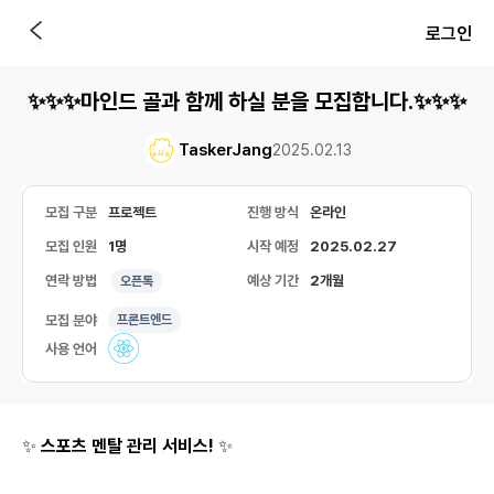
로그인
✨✨✨마인드 골과 함께 하실 분을 모집합니다.✨✨✨
TaskerJang
2025.02.13
모집 구분
프로젝트
진행 방식
온라인
모집 인원
1명
시작 예정
2025.02.27
연락 방법
예상 기간
2개월
오픈톡
모집 분야
프론트엔드
사용 언어
✨
스포츠 멘탈 관리 서비스!
✨